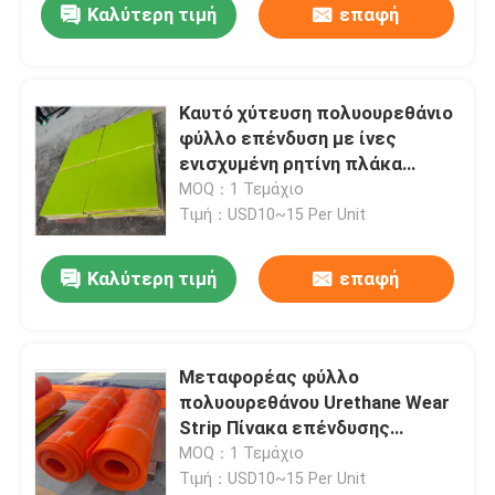
Καλύτερη τιμή
επαφή
Καυτό χύτευση πολυουρεθάνιο
φύλλο επένδυση με ίνες
ενισχυμένη ρητίνη πλάκα
υποστήριξης
MOQ：1 Τεμάχιο
Τιμή：USD10~15 Per Unit
Καλύτερη τιμή
επαφή
Μεταφορέας φύλλο
πολυουρεθάνου Urethane Wear
Strip Πίνακα επένδυσης
σωλήνα
MOQ：1 Τεμάχιο
Τιμή：USD10~15 Per Unit