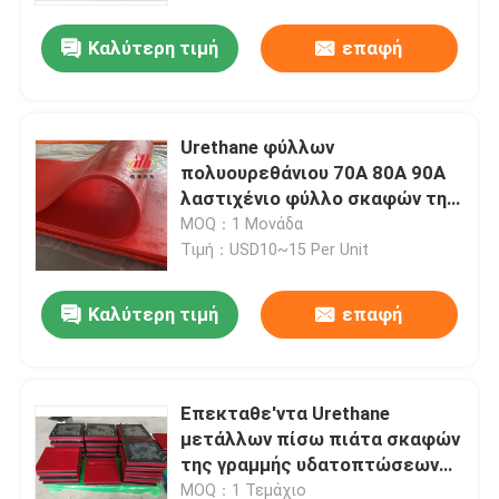
Καλύτερη τιμή
επαφή
Urethane φύλλων
πολυουρεθάνιου 70A 80A 90A
λαστιχένιο φύλλο σκαφών της
γραμμής αντίκτυπου
MOQ：1 Μονάδα
Τιμή：USD10~15 Per Unit
Καλύτερη τιμή
επαφή
Αρχική Σελίδα
Επεκταθε'ντα Urethane
Προϊόντα
μετάλλων πίσω πιάτα σκαφών
της γραμμής υδατοπτώσεων
πολυουρεθάνιου επένδυσης
Βίντεο
MOQ：1 Τεμάχιο