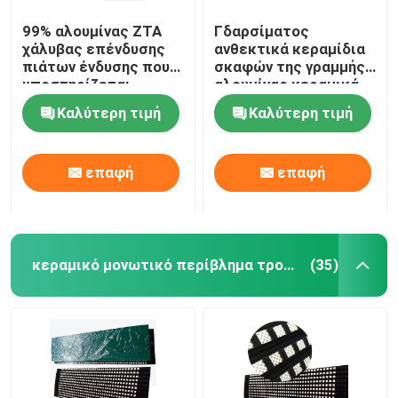
99% αλουμίνας ZTA
Γδαρσίματος
χάλυβας επένδυσης
ανθεκτικά κεραμίδια
πιάτων ένδυσης που
σκαφών της γραμμής
υποστηρίζεται
αλουμίνας κεραμικά
κεραμικός
για το τσιμέντο
Καλύτερη τιμή
Καλύτερη τιμή
μεταλλείας
επαφή
επαφή
κεραμικό μονωτικό περίβλημα τροχαλιών
(35)