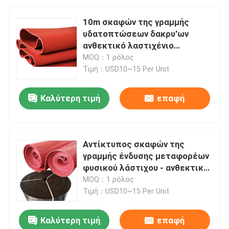
10m σκαφών της γραμμής
υδατοπτώσεων δακρυ'ων
ανθεκτικό λαστιχένιο
λαστιχένιο φύλλο επένδυσης
MOQ：1 ρόλος
για τον εξοπλισμό μεταλλείας
Τιμή：USD10~15 Per Unit
Καλύτερη τιμή
επαφή
Αντίκτυπος σκαφών της
γραμμής ένδυσης μεταφορέων
φυσικού λάστιχου - ανθεκτικά
σκάφη της γραμμής ένδυσης
MOQ：1 ρόλος
υδατοπτώσεων
Τιμή：USD10~15 Per Unit
Καλύτερη τιμή
επαφή