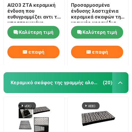
Al2O3 ZTA κεραμική
Προσαρμοσμένα
ένδυση που
ένδυσης λαστιχένια
ευθυγραμμίζει αντι το
κεραμικά σκαφών της
υποστηριγμένο
γραμμής κεραμίδια
χάλυβας λάστιχο
ένδυσης
Καλύτερη τιμή
Καλύτερη τιμή
αντίκτυπου
υδατοπτώσεων
κεραμικά
επαφή
επαφή
Κεραμικό σκάφος της γραμμής αλουμίνας
(20)