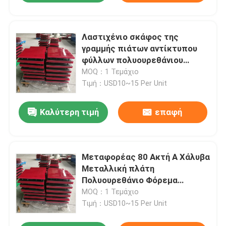
Λαστιχένιο σκάφος της
γραμμής πιάτων αντίκτυπου
φύλλων πολυουρεθάνιου
υδατοπτώσεων με το
MOQ：1 Τεμάχιο
υποστηρίζοντας πιάτο χάλυβα
Τιμή：USD10~15 Per Unit
Καλύτερη τιμή
επαφή
Μεταφορέας 80 Ακτή Α Χάλυβα
Μεταλλική πλάτη
Πολυουρεθάνιο Φόρεμα
Εφοδιασμού
MOQ：1 Τεμάχιο
Τιμή：USD10~15 Per Unit