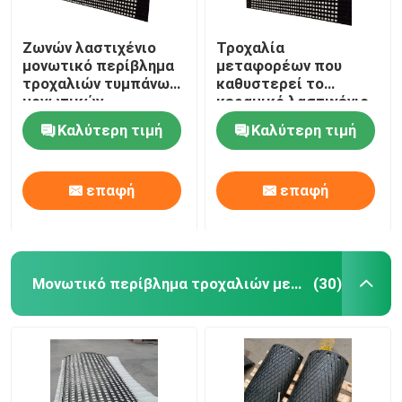
Ζωνών λαστιχένιο
Τροχαλία
μονωτικό περίβλημα
μεταφορέων που
τροχαλιών τυμπάνων
καθυστερεί το
μονωτικών
κεραμικό λαστιχένιο
περιβλημάτων
φύλλο επιστρώματος
Καλύτερη τιμή
Καλύτερη τιμή
τροχαλιών
με το συνδέοντας
μεταφορέων
στρώμα ΣΟ
κεραμικό
επαφή
επαφή
Μονωτικό περίβλημα τροχαλιών μεταφορέων
(30)