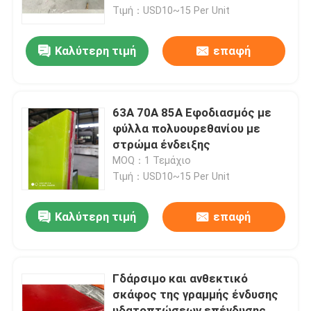
Τιμή：USD10~15 Per Unit
Σχετικά με εμάς
Καλύτερη τιμή
επαφή
Γύρος εργοστασίων
63Α 70Α 85Α Εφοδιασμός με
Ποιοτικός έλεγχος
φύλλα πολυουρεθανίου με
στρώμα ένδειξης
MOQ：1 Τεμάχιο
επαφή
Τιμή：USD10~15 Per Unit
Νέα
Καλύτερη τιμή
επαφή
Κεραμικό σκάφος της γραμμής ένδυσης
Γδάρσιμο και ανθεκτικό
σκάφος της γραμμής ένδυσης
Κεραμικό σκάφος της γραμμής αλουμίνας
υδατοπτώσεων επένδυσης