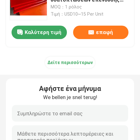
πολυουρεθάνιου δακρυ'ων
MOQ：1 ρόλος
Τιμή：USD10~15 Per Unit
κεραμικό μονωτικό περίβλημα τροχαλιών
Καλύτερη τιμή
επαφή
Μονωτικό περίβλημα τροχαλιών μεταφορέων
Πίνακας φουστών μεταφορέων
Δείτε περισσότερων
διπλός πίνακας φουστών σφραγίδων
Αφήστε ένα μήνυμα
Φραγμοί αντίκτυπου μεταφορέων
We bellen je snel terug!
κρεβάτι αντίκτυπου μεταφορέων
φύλλο πολυουρεθάνιου