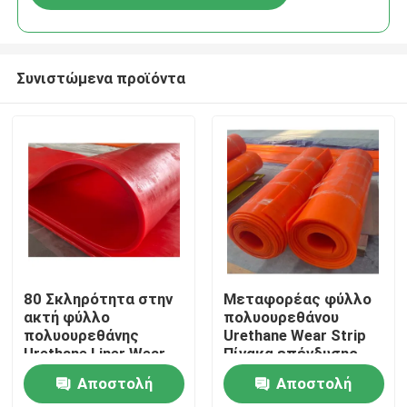
Συνιστώμενα προϊόντα
Αρχική Σελίδα
80 Σκληρότητα στην
Μεταφορέας φύλλο
ακτή φύλλο
πολυουρεθάνου
πολυουρεθάνης
Urethane Wear Strip
Προϊόντα
Urethane Liner Wear
Πίνακα επένδυσης
Plates
σωλήνα
Αποστολή
Αποστολή
Βίντεο