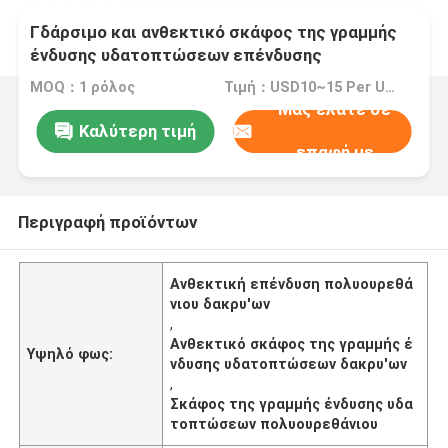
Γδάρσιμο και ανθεκτικό σκάφος της γραμμής
ένδυσης υδατοπτώσεων επένδυσης
πολυουρεθάνιου δακρυ'ων
MOQ：1 ρόλος
Τιμή：USD10~15 Per Unit
Μας ελάτε σε
Καλύτερη τιμή
επαφή με
Περιγραφή προϊόντων
Ανθεκτική επένδυση πολυουρεθά
νιου δακρυ'ων
,
Ανθεκτικό σκάφος της γραμμής έ
Υψηλό φως:
νδυσης υδατοπτώσεων δακρυ'ων
,
Σκάφος της γραμμής ένδυσης υδα
τοπτώσεων πολυουρεθάνιου