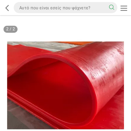
2
/
2