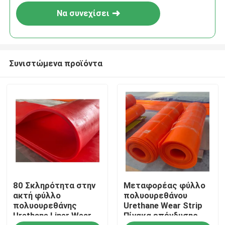
Να συνεχίσει
Συνιστώμενα προϊόντα
Αρχική Σελίδα
80 Σκληρότητα στην
Μεταφορέας φύλλο
Προϊόντα
ακτή φύλλο
πολυουρεθάνου
πολυουρεθάνης
Urethane Wear Strip
Urethane Liner Wear
Πίνακα επένδυσης
Βίντεο