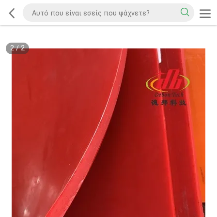
2
/
2