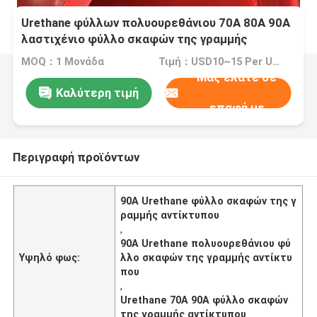
Urethane φύλλων πολυουρεθάνιου 70A 80A 90A
λαστιχένιο φύλλο σκαφών της γραμμής
αντίκτυπου
MOQ：1 Μονάδα
Τιμή：USD10~15 Per Unit
Μας ελάτε σε
Καλύτερη τιμή
επαφή με
Περιγραφή προϊόντων
90A Urethane φύλλο σκαφών της γ
ραμμής αντίκτυπου
,
90A Urethane πολυουρεθάνιου φύ
Υψηλό φως:
λλο σκαφών της γραμμής αντίκτυ
που
,
Urethane 70A 90A φύλλο σκαφών
της γραμμής αντίκτυπου