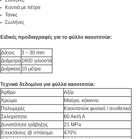
Κουτιά με πέτρα
Τανκς
Σωλήνες
Ειδικές προδιαγραφές για το φύλλο καουτσούκ:
Δάχος
3 ~ 30 mm
Διάμετρο
1600 χιλιοστά
Διάρκεια
10 μέτρα
Τεχνικά δεδομένα για φύλλα καουτσούκ:
Άρθρο
Αξία
Χρώμα
Μαύρο, κόκκινο.
Πολυμερές
Καουτσούκ φυσικό / συνθετικό
Σκληρότητα
60 Ακτή Α
Δυνατότητα τράβηξης
21 MPa
Επεκτάσεις @ σπάσιμο
470%