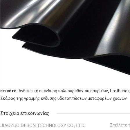
,
ετικέτα:
Ανθεκτική επένδυση πολυουρεθάνιου δακρυ'ων
Urethane 
Σκάφος της γραμμής ένδυσης υδατοπτώσεων μεταφορέων χοανών
Στοιχεία επικοινωνίας
JIAOZUO DEBON TECHNOLOGY CO., LTD.
Στείλετε 