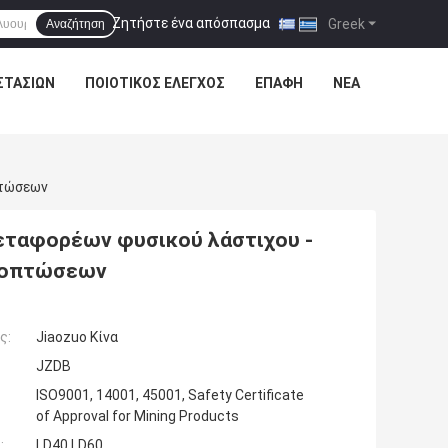
Ζητήστε ένα απόσπασμα
|
Greek
Αναζήτηση
ΣΤΑΣΊΩΝ
ΠΟΙΟΤΙΚΌΣ ΈΛΕΓΧΟΣ
ΕΠΑΦΉ
ΝΈΑ
πτώσεων
εταφορέων φυσικού λάστιχου -
ατοπτώσεων
ς:
Jiaozuo Κίνα
JZDB
ISO9001, 14001, 45001, Safety Certificate
of Approval for Mining Products
:
LD40 LD60