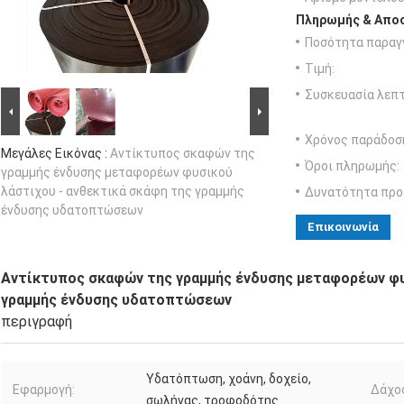
Πληρωμής & Αποσ
Ποσότητα παραγγ
Τιμή:
Συσκευασία λεπτ
Χρόνος παράδοσ
Μεγάλες Εικόνας :
Αντίκτυπος σκαφών της
Όροι πληρωμής:
γραμμής ένδυσης μεταφορέων φυσικού
λάστιχου - ανθεκτικά σκάφη της γραμμής
Δυνατότητα προ
ένδυσης υδατοπτώσεων
Επικοινωνία
Αντίκτυπος σκαφών της γραμμής ένδυσης μεταφορέων φυ
γραμμής ένδυσης υδατοπτώσεων
περιγραφή
Υδατόπτωση, χοάνη, δοχείο,
Εφαρμογή:
Δάχο
σωλήνας, τροφοδότης