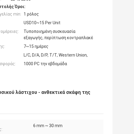
τολής Όροι:
ελίας min:
1 ρόλος
USD10~15 Per Unit
ομέρειες:
Τυποποιημένη συσκευασία
εξαγωγής, περίπτωση κοντραπλακέ
ης:
7~15 ημέρες
L/C, D/A, D/P, T/T, Western Union,
σφοράς:
1000 PC την εβδομάδα
σικού λάστιχου - ανθεκτικά σκάφη της
6 mm ~ 30 mm
ς: