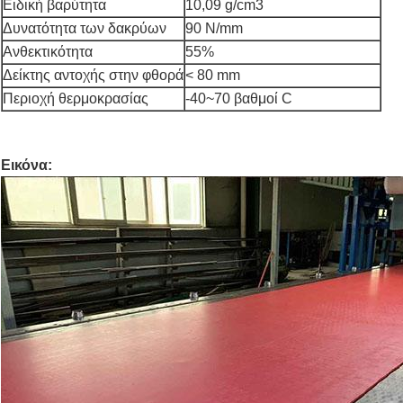
Ειδική βαρύτητα
10,09 g/cm3
Δυνατότητα των δακρύων
90 N/mm
Ανθεκτικότητα
55%
Δείκτης αντοχής στην φθορά
< 80 mm
Περιοχή θερμοκρασίας
-40~70 βαθμοί C
Εικόνα: