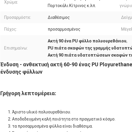
Χρώμα:
Πορτοκάλι Κίτρινος κ.λπ.
γνώρι
Προσαρμόστε:
Διαθέσιμος
Δείγμ
Πάχος:
προσαρμοσμένος
Μέγε
Ακτή 90 ένα PU φύλλο πολυουρεθάνιου
,
Επισημαίνω:
PU πιάτα σκαφών της γραμμής υδατοπτ
Ακτή 90 πιάτα υδατοπτώσεων σκαφών τ
Ένδυση - ανθεκτική ακτή 60-90 ένας PU Ployureth
ένδυσης φύλλων
Γρήγορη λεπτομέρεια:
Άριστο υλικό πολυουρεθάνιου.
Αποδεδειγμένη καλή ποιότητα στο πραγματικό κόσμο.
τα προσαρμοσμένα φύλλα είναι διαθέσιμα.