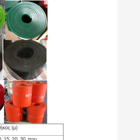
ήκος (μ)
, 15, 20, 30,
που