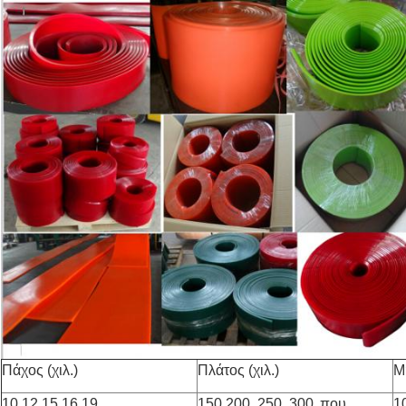
Πάχος (χιλ.)
Πλάτος (χιλ.)
Μ
10,12,15,16,19,
150.200, 250, 300,
που
10