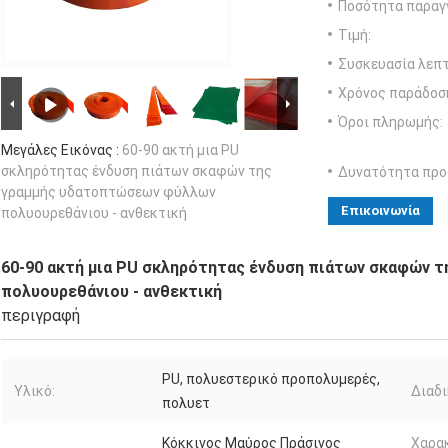
Ποσότητα παραγγ
Τιμή:
Συσκευασία λεπτ
Χρόνος παράδοσ
Όροι πληρωμής:
Μεγάλες Εικόνας :
60-90 ακτή μια PU
σκληρότητας ένδυση πιάτων σκαφών της
Δυνατότητα προ
γραμμής υδατοπτώσεων φύλλων
Επικοινωνία
πολυουρεθάνιου - ανθεκτική
60-90 ακτή μια PU σκληρότητας ένδυση πιάτων σκαφών 
πολυουρεθάνιου - ανθεκτική
περιγραφή
PU, πολυεστερικό προπολυμερές,
Υλικό:
Διαδι
πολυετ
Κόκκινος Μαύρος Πράσινος
Χαρα