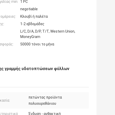
ελίας min:
1 PC
negotiable
ομέρειες:
Κλουβί ή παλέτα
ης:
1-2 εβδομάδες
L/C, D/A, D/P, T/T, Western Union,
MoneyGram
σφοράς:
50000 τόνοι το μήνα
της γραμμής υδατοπτώσεων φύλλων
πετώντας προϊόντα
κασία:
πολυουρεθάνιου
κτηριστικό
Ένδυση - ανθεκτική