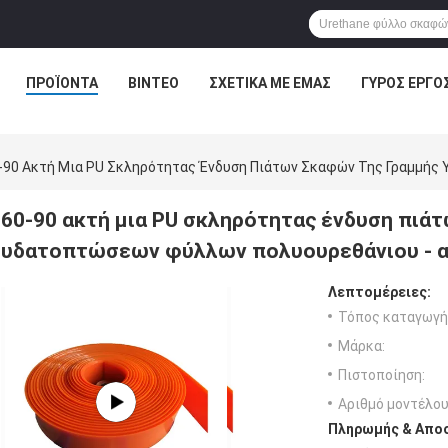
ΠΡΟΪΌΝΤΑ
ΒΊΝΤΕΟ
ΣΧΕΤΙΚΆ ΜΕ ΕΜΆΣ
ΓΎΡΟΣ ΕΡΓΟ
-90 Ακτή Μια PU Σκληρότητας Ένδυση Πιάτων Σκαφών Της Γραμμής
60-90 ακτή μια PU σκληρότητας ένδυση πιά
υδατοπτώσεων φύλλων πολυουρεθάνιου - α
Λεπτομέρειες:
Τόπος καταγωγή
Μάρκα:
Πιστοποίηση:
Αριθμό μοντέλου
Πληρωμής & Αποσ