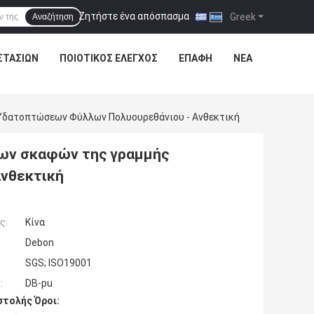
Ζητήστε ένα απόσπασμα
|
Greek
Αναζήτηση
ΣΤΑΣΊΩΝ
ΠΟΙΟΤΙΚΌΣ ΈΛΕΓΧΟΣ
ΕΠΑΦΉ
ΝΈΑ
 Υδατοπτώσεων Φύλλων Πολυουρεθάνιου - Ανθεκτική
των σκαφών της γραμμής
νθεκτική
ς:
Κίνα
Debon
SGS; ISO19001
:
DB-pu
τολής Όροι: