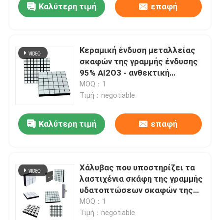
Καλύτερη τιμή
επαφή
Κεραμική ένδυση μεταλλείας
σκαφών της γραμμής ένδυσης
95% AI2O3 - ανθεκτική
επένδυση
MOQ：1
Τιμή：negotiable
Καλύτερη τιμή
επαφή
Χάλυβας που υποστηρίζει τα
λαστιχένια σκάφη της γραμμής
υδατοπτώσεων σκαφών της
γραμμής ένδυσης κεραμικών
MOQ：1
κεραμιδιών
Τιμή：negotiable