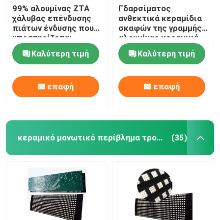
99% αλουμίνας ZTA
Γδαρσίματος
χάλυβας επένδυσης
ανθεκτικά κεραμίδια
πιάτων ένδυσης που
σκαφών της γραμμής
υποστηρίζεται
αλουμίνας κεραμικά
κεραμικός
για το τσιμέντο
Καλύτερη τιμή
Καλύτερη τιμή
μεταλλείας
επαφή
επαφή
κεραμικό μονωτικό περίβλημα τροχαλιών
(35)