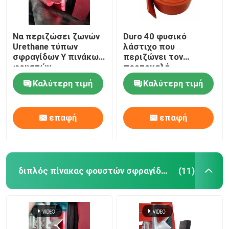
Να περιζώσει ζωνών
Duro 40 φυσικό
Urethane τύπων
λάστιχο που
σφραγίδων Υ πινάκων
περιζώνει τον
φουστών
πορτοκαλή
μεταφορέων
λαστιχένιο
Καλύτερη τιμή
Καλύτερη τιμή
σφράγισης διπλό να
μεταφορέα Skirtboard
περιζώσει
επαφή
επαφή
διπλός πίνακας φουστών σφραγίδων
(11)