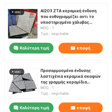
Al2O3 ZTA κεραμική ένδυση
που ευθυγραμμίζει αντι το
υποστηριγμένο χάλυβας
λάστιχο αντίκτυπου
MOQ：1
Τιμή：negotiable
Καλύτερη τιμή
επαφή
Προσαρμοσμένα ένδυσης
λαστιχένια κεραμικά σκαφών
της γραμμής κεραμίδια
ένδυσης υδατοπτώσεων
MOQ：1
κεραμικά
Τιμή：negotiable
Καλύτερη τιμή
επαφή