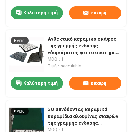
Καλύτερη τιμή
επαφή
Ανθεκτικό κεραμικό σκάφος
της γραμμής ένδυσης
γδαρσίματος για το σύστημα
μεταφορέων
MOQ：1
Τιμή：negotiable
Καλύτερη τιμή
επαφή
Αρχική Σελίδα
ΣΟ συνδέοντας κεραμικά
Προϊόντα
κεραμίδια αλουμίνας σκαφών
της γραμμής ένδυσης
στρώματος κεραμικά για το
Βίντεο
MOQ：1