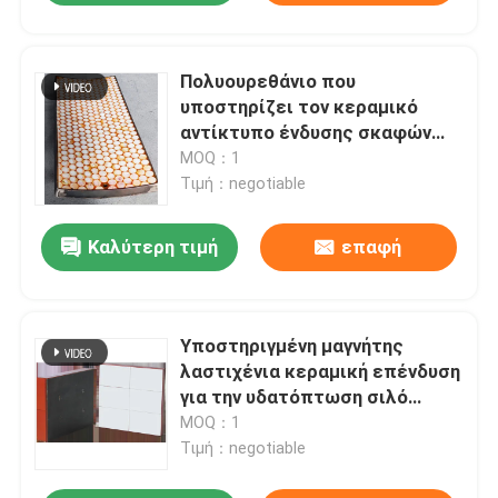
Πολυουρεθάνιο που
υποστηρίζει τον κεραμικό
αντίκτυπο ένδυσης σκαφών
της γραμμής ένδυσης -
MOQ：1
ανθεκτικό
Τιμή：negotiable
Καλύτερη τιμή
επαφή
Υποστηριγμένη μαγνήτης
λαστιχένια κεραμική επένδυση
για την υδατόπτωση σιλό
τσιμέντου μεταλλείας
MOQ：1
Τιμή：negotiable