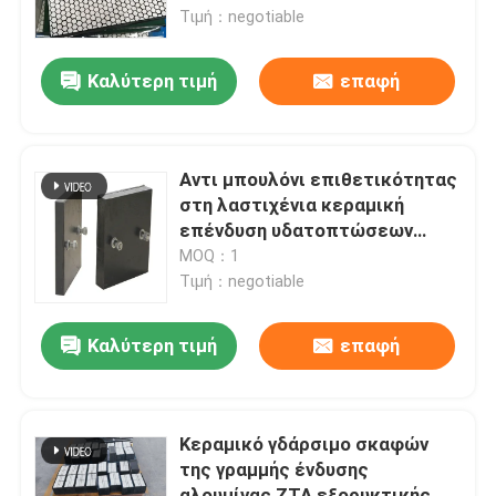
μεταφορέα μεταλλείας
Τιμή：negotiable
Σχετικά με εμάς
Καλύτερη τιμή
επαφή
Γύρος εργοστασίων
Αντι μπουλόνι επιθετικότητας
Ποιοτικός έλεγχος
στη λαστιχένια κεραμική
επένδυση υδατοπτώσεων
σκαφών της γραμμής κεραμική
MOQ：1
επαφή
Τιμή：negotiable
Νέα
Καλύτερη τιμή
επαφή
Κεραμικό σκάφος της γραμμής ένδυσης
Κεραμικό γδάρσιμο σκαφών
της γραμμής ένδυσης
Κεραμικό σκάφος της γραμμής αλουμίνας
αλουμίνας ZTA εξορυκτικής