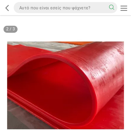
2
/
3