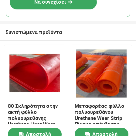
Να συνεχίσει
Συνιστώμενα προϊόντα
Αρχική Σελίδα
80 Σκληρότητα στην
Μεταφορέας φύλλο
ακτή φύλλο
πολυουρεθάνου
Προϊόντα
πολυουρεθάνης
Urethane Wear Strip
Urethane Liner Wear
Πίνακα επένδυσης
Plates
σωλήνα
Αποστολή
Αποστολή
Βίντεο