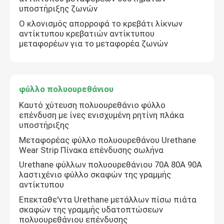
υποστήριξης ζωνών
Ο κλονισμός απορροφά το κρεβάτι λίκνων
Προϊόν πολυουρεθάνιου
αντίκτυπου κρεβατιών αντίκτυπου
μεταφορέων για το μεταφορέα ζωνών
Κεραμικά κεραμίδια ένδυσης
Καθαριστής ζωνών μεταφορέων
φύλλο πολυουρεθάνιου
Καυτό χύτευση πολυουρεθάνιο φύλλο
επένδυση με ίνες ενισχυμένη ρητίνη πλάκα
υποστήριξης
Μεταφορέας φύλλο πολυουρεθάνου Urethane
Wear Strip Πίνακα επένδυσης σωλήνα
Urethane φύλλων πολυουρεθάνιου 70A 80A 90A
λαστιχένιο φύλλο σκαφών της γραμμής
αντίκτυπου
Επεκταθε'ντα Urethane μετάλλων πίσω πιάτα
σκαφών της γραμμής υδατοπτώσεων
πολυουρεθάνιου επένδυσης