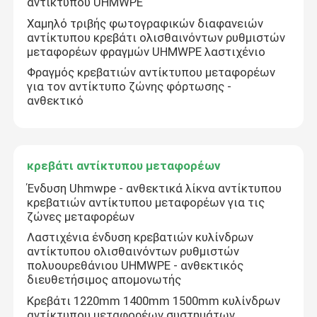
αντίκτυπου UHMWPE
Χαμηλό τριβής φωτογραφικών διαφανειών
κεραμικό μονωτικό περίβλημα τροχαλιών
αντίκτυπου κρεβάτι ολισθαινόντων ρυθμιστών
μεταφορέων φραγμών UHMWPE λαστιχένιο
Φραγμός κρεβατιών αντίκτυπου μεταφορέων
Μονωτικό περίβλημα τροχαλιών μεταφορέων
για τον αντίκτυπο ζώνης φόρτωσης -
ανθεκτικό
Πίνακας φουστών μεταφορέων
κρεβάτι αντίκτυπου μεταφορέων
διπλός πίνακας φουστών σφραγίδων
Ένδυση Uhmwpe - ανθεκτικά λίκνα αντίκτυπου
κρεβατιών αντίκτυπου μεταφορέων για τις
Φραγμοί αντίκτυπου μεταφορέων
ζώνες μεταφορέων
Λαστιχένια ένδυση κρεβατιών κυλίνδρων
αντίκτυπου ολισθαινόντων ρυθμιστών
κρεβάτι αντίκτυπου μεταφορέων
πολυουρεθάνιου UHMWPE - ανθεκτικός
διευθετήσιμος απομονωτής
Κρεβάτι 1220mm 1400mm 1500mm κυλίνδρων
φύλλο πολυουρεθάνιου
αντίκτυπου μεταφορέων συστημάτων