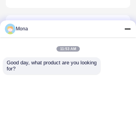
Προϊόν πολυουρεθάνιου
Mona
Ένδυση γδαρσίματος - ανθεκτικό Urethane
ελαστομερούς προϊόντων πολυουρεθάνιου
φύλλο φύλλων PU
11:53 AM
Good day, what product are you looking 
for?
Καθαριστής ζωνών μεταφορέων
Βολφραμίου καρβιδίου δευτεροβάθμιο
ανθεκτικό λάστιχο 2400mm γδαρσίματος
ζωνών καθαρότερο
Αρχική Σελίδα
Περίπου εμείς
επαφή
Desktop Site
Sitemap
Privacy Policy