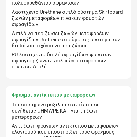
πολυουρεθάνιου σφραγίδων
Λαστιχένιο Urethane διπλό σύστημα Skirtboard
Σχετικά με εμάς
ζωνών μεταφορέων πινάκων φουστών
σφραγίδων
Διπλό να περιζώσει ζωνών μεταφορέων
Γύρος εργοστασίων
σφραγίδων Urethane στρώματος συστημάτων
διπλό λαστιχένιο να περιζώσει
PU λαστιχένια διπλή σφραγίδων φουστών
Ποιοτικός έλεγχος
σφράγιση ζωνών χειλικών μεταφορέων
πινάκων διπλή
επαφή
Φραγμοί αντίκτυπου μεταφορέων
Νέα
Τυποποιημένα μαξιλάρια αντίκτυπου
συνήθειας UHMWPE ΚΑΠ για τη ζώνη
Κεραμικό σκάφος της γραμμής ένδυσης
μεταφορέων
Αντι ζώνη φραγμών αντίκτυπου μεταφορέων
κλονισμού που υποστηρίζει τους φραγμούς
Κεραμικό σκάφος της γραμμής αλουμίνας