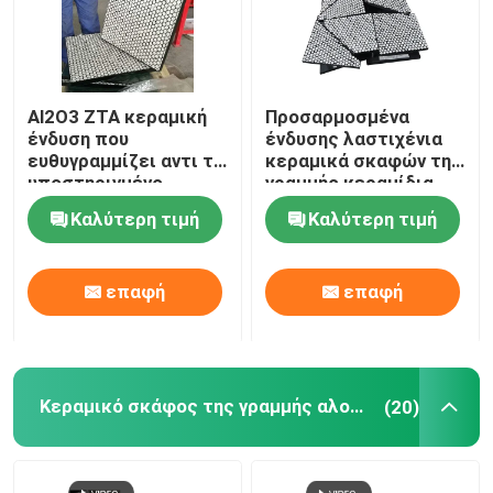
Al2O3 ZTA κεραμική
Προσαρμοσμένα
ένδυση που
ένδυσης λαστιχένια
ευθυγραμμίζει αντι το
κεραμικά σκαφών της
υποστηριγμένο
γραμμής κεραμίδια
χάλυβας λάστιχο
ένδυσης
Καλύτερη τιμή
Καλύτερη τιμή
αντίκτυπου
υδατοπτώσεων
κεραμικά
επαφή
επαφή
Κεραμικό σκάφος της γραμμής αλουμίνας
(20)