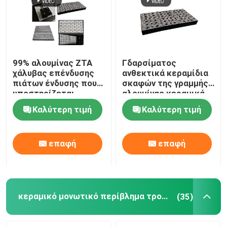
99% αλουμίνας ZTA
Γδαρσίματος
χάλυβας επένδυσης
ανθεκτικά κεραμίδια
πιάτων ένδυσης που
σκαφών της γραμμής
υποστηρίζεται
αλουμίνας κεραμικά
κεραμικός
για το τσιμέντο
Καλύτερη τιμή
Καλύτερη τιμή
μεταλλείας
επαφή
επαφή
Αρχική Σελίδα
Προϊόντα
κεραμικό μονωτικό περίβλημα τροχαλιών
(35)
Βίντεο