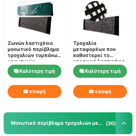
Σχετικά με εμάς
Γύρος εργοστασίων
Ζωνών λαστιχένιο
Τροχαλία
μονωτικό περίβλημα
μεταφορέων που
τροχαλιών τυμπάνων
καθυστερεί το
Ποιοτικός έλεγχος
μονωτικών
κεραμικό λαστιχένιο
περιβλημάτων
φύλλο επιστρώματος
Καλύτερη τιμή
Καλύτερη τιμή
τροχαλιών
με το συνδέοντας
επαφή
μεταφορέων
στρώμα ΣΟ
κεραμικό
επαφή
επαφή
Νέα
Κεραμικό σκάφος της γραμμής ένδυσης
Μονωτικό περίβλημα τροχαλιών μεταφορέων
(30)
Κεραμικό σκάφος της γραμμής αλουμίνας