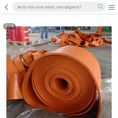
2
/
6