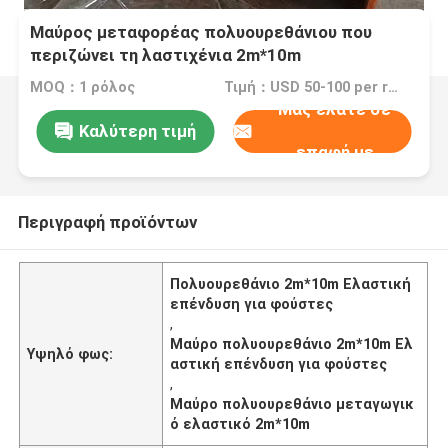
Μαύρος μεταφορέας πολυουρεθάνιου που
περιζώνει τη λαστιχένια 2m*10m
περιζώνοντας λαστιχένια επένδυση
MOQ：1 ρόλος
Τιμή：USD 50-100 per roll
Μας ελάτε σε
Καλύτερη τιμή
επαφή με
Περιγραφή προϊόντων
Πολυουρεθάνιο 2m*10m Ελαστική
επένδυση για φούστες
,
Μαύρο πολυουρεθάνιο 2m*10m Ελ
Υψηλό φως:
αστική επένδυση για φούστες
,
Μαύρο πολυουρεθάνιο μεταγωγικ
ό ελαστικό 2m*10m