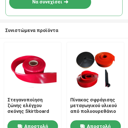
Να συνεχίσει
Συνιστώμενα προϊόντα
Αρχική Σελίδα
Στεγανοποίηση
Πίνακας σφράγισης
ζώνης ελέγχου
μεταγωγικού υλικού
Προϊόντα
σκόνης Skirtboard
από πολυουρεθάνιο
Αποστολή
Αποστολή
Βίντεο