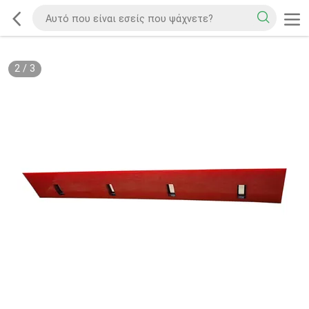
2
/
3