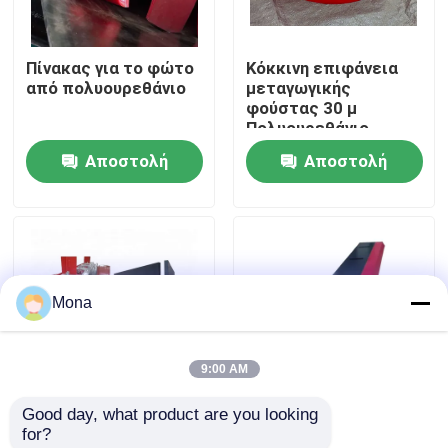
Σχετικά με εμάς
Πίνακας για το φώτο
Κόκκινη επιφάνεια
από πολυουρεθάνιο
μεταγωγικής
φούστας 30 μ
Γύρος εργοστασίων
Πολυουρεθάνιο
φούστος μακρά
Αποστολή
Αποστολή
διάρκεια ζωής
Ποιοτικός έλεγχος
ερώτησης
ερώτησης
επαφή
Mona
Νέα
9:00 AM
Κεραμικό σκάφος της γραμμής ένδυσης
Good day, what product are you looking 
15mm πάχος
Πίνακας σκληρής
for?
Κεραμικό σκάφος της γραμμής αλουμίνας
καουτσούκ
επιφάνειας με