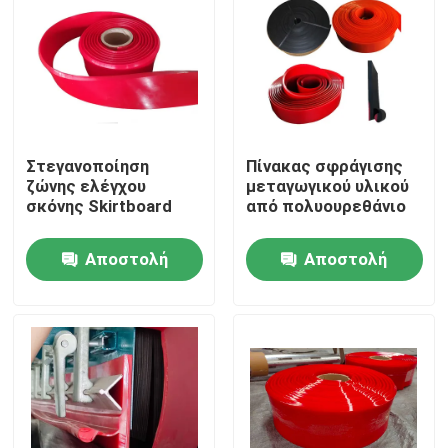
Στεγανοποίηση
Πίνακας σφράγισης
ζώνης ελέγχου
μεταγωγικού υλικού
σκόνης Skirtboard
από πολυουρεθάνιο
Αποστολή
Αποστολή
ερώτησης
ερώτησης
Αρχική Σελίδα
Προϊόντα
Βίντεο