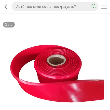
2
/
6