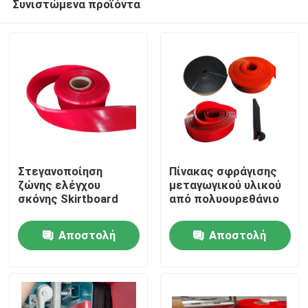
Συνιστώμενα προϊόντα
Στεγανοποίηση
Πίνακας σφράγισης
ζώνης ελέγχου
μεταγωγικού υλικού
σκόνης Skirtboard
από πολυουρεθάνιο
Αρχική Σελίδα
Αποστολή
Αποστολή
Προϊόντα
ερώτησης
ερώτησης
Βίντεο