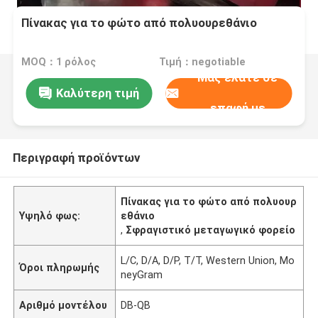
Πίνακας για το φώτο από πολυουρεθάνιο
MOQ：1 ρόλος
Τιμή：negotiable
Μας ελάτε σε
Καλύτερη τιμή
επαφή με
Περιγραφή προϊόντων
Πίνακας για το φώτο από πολυουρ
Υψηλό φως:
εθάνιο
,
Σφραγιστικό μεταγωγικό φορείο
L/C, D/A, D/P, T/T, Western Union, Mo
Όροι πληρωμής
neyGram
Αριθμό μοντέλου
DB-QB