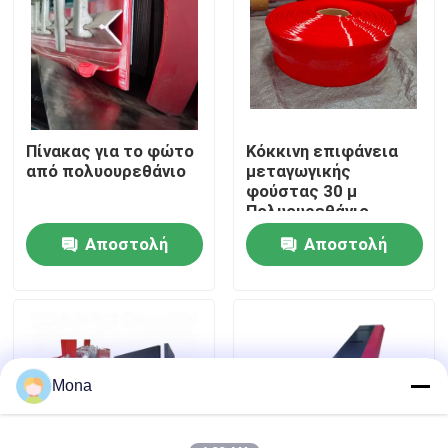
Σχετικά με εμάς
Γύρος εργοστασίων
Πίνακας για το φώτο
Κόκκινη επιφάνεια
από πολυουρεθάνιο
μεταγωγικής
Ποιοτικός έλεγχος
φούστας 30 μ
Πολυουρεθάνιο
φούστος μακρά
Αποστολή
Αποστολή
επαφή
διάρκεια ζωής
ερώτησης
ερώτησης
Νέα
Κεραμικό σκάφος της γραμμής ένδυσης
Mona
Κεραμικό σκάφος της γραμμής αλουμίνας