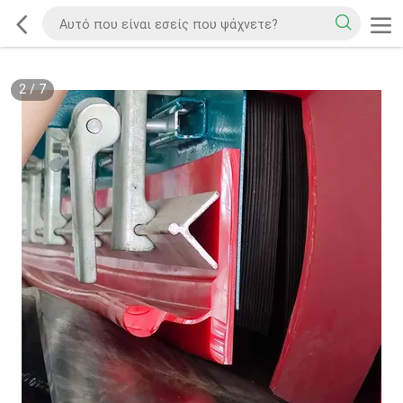
2
/
7