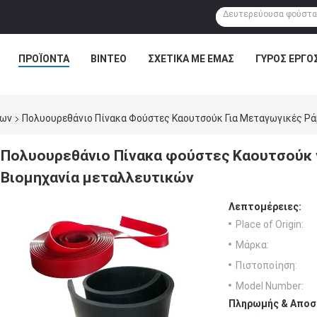
ΠΡΟΪΌΝΤΑ
ΒΊΝΤΕΟ
ΣΧΕΤΙΚΆ ΜΕ ΕΜΆΣ
ΓΎΡΟΣ ΕΡΓΟ
έων
Πολυουρεθάνιο Πίνακα Φούστες Καουτσούκ Για Μεταγωγικές Ρ
Πολυουρεθάνιο Πίνακα φούστες Καουτσούκ 
Βιομηχανία μεταλλευτικών
Λεπτομέρειες:
Place of Origin:
Μάρκα:
Πιστοποίηση:
Model Number:
Πληρωμής & Αποσ