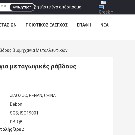
Ζητήστε ένα απόσπασμα
|
Αναζήτηση
Greek
ΣΤΑΣΊΩΝ
ΠΟΙΟΤΙΚΌΣ ΈΛΕΓΧΟΣ
ΕΠΑΦΉ
ΝΈΑ
άβδους Βιομηχανία Μεταλλευτικών
για μεταγωγικές ράβδους
JIAOZUO, HENAN, CHINA
Debon
SGS; ISO19001
DB-QB
τολής Όροι: