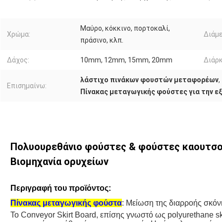
Μαύρο, κόκκινο, πορτοκαλί,
Χρώμα:
Διάμε
πράσινο, κλπ.
Δάχος:
10mm, 12mm, 15mm, 20mm
Διάρκ
λάστιχο πινάκων φουστών μεταφορέων
,
Επισημαίνω:
Πίνακας μεταγωγικής φούστες για την ε
Πολυουρεθάνιο φούστες & φούστες καουτσο
Βιομηχανία ορυχείων
Περιγραφή του προϊόντος:
Πίνακας μεταγωγικής φούστα
: Μείωση της διαρροής σκόν
Το Conveyor Skirt Board, επίσης γνωστό ως polyurethane skirt