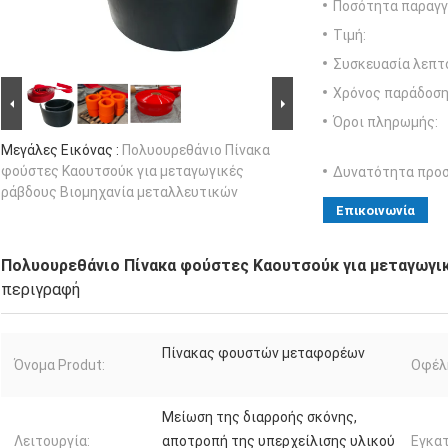
Ποσότητα παραγγ
Τιμή:
Συσκευασία λεπτ
Χρόνος παράδοση
Όροι πληρωμής:
Μεγάλες Εικόνας :
Πολυουρεθάνιο Πίνακα
φούστες Καουτσούκ για μεταγωγικές
Δυνατότητα προ
ράβδους Βιομηχανία μεταλλευτικών
Επικοινωνία
Πολυουρεθάνιο Πίνακα φούστες Καουτσούκ για μεταγωγι
περιγραφή
Πίνακας φουστών μεταφορέων
Όνομα Produt:
Οφέλ
Μείωση της διαρροής σκόνης,
Λειτουργία:
αποτροπή της υπερχείλισης υλικού
Εγκα