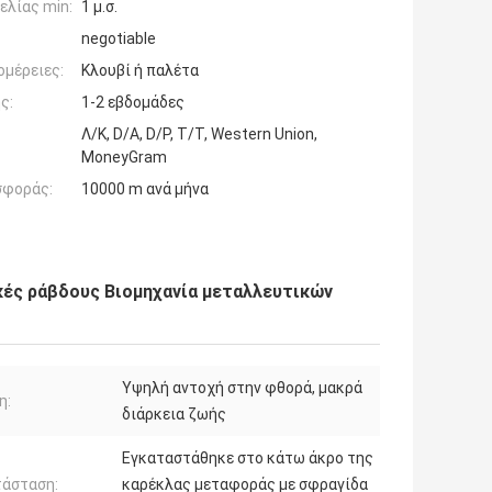
ελίας min:
1 μ.σ.
negotiable
ομέρειες:
Κλουβί ή παλέτα
ς:
1-2 εβδομάδες
Λ/Κ, D/A, D/P, T/T, Western Union,
MoneyGram
σφοράς:
10000 m ανά μήνα
κές ράβδους Βιομηχανία μεταλλευτικών
Υψηλή αντοχή στην φθορά, μακρά
η:
διάρκεια ζωής
Εγκαταστάθηκε στο κάτω άκρο της
τάσταση:
καρέκλας μεταφοράς με σφραγίδα