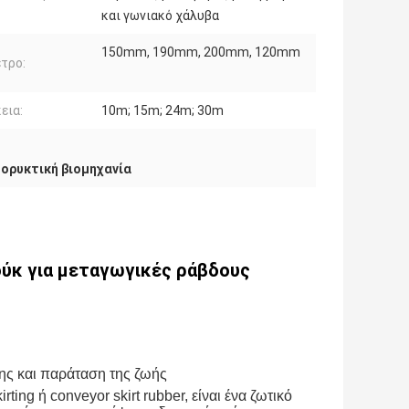
και γωνιακό χάλυβα
150mm, 190mm, 200mm, 120mm
τρο:
εια:
10m; 15m; 24m; 30m
ξορυκτική βιομηχανία
ύκ για μεταγωγικές ράβδους
ης και παράταση της ζωής
ing ή conveyor skirt rubber, είναι ένα ζωτικό