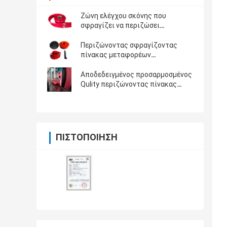
Ζώνη ελέγχου σκόνης που
σφραγίζει να περιζώσει
πολυουρεθάνιου μεταφορέων
Skirtboard πολυ Urethane πινάκων
Περιζώνοντας σφραγίζοντας
να περιζώσει
πίνακας μεταφορέων
πολυουρεθάνιου γδαρσίματος
ανθεκτικός για τη ζώνη
Αποδεδειγμένος προσαρμοσμένος
μεταφορέων
Qulity περιζώνοντας πίνακας
σφραγίδων πολυουρεθάνιου για
την πλευρά ζωνών μεταφορέων
σφράγισης
ΠΙΣΤΟΠΟΊΗΣΗ