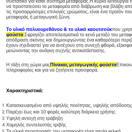
συστατικό για κάθε σύστημα μεταφοράς.Η κύρια λειτουργία τ
να προστατεύσει το μεταφορέα από διάβρωση και βλάβη απ
τις προσαρμόσιμες επιλογές χρώματος, είναι ένα προϊόν πο
μεταφοράς ή μεταγωγική ζώνη.
Το υλικό πολυουρεθάνου & το υλικό καουτσούκ
που χρησ
φούστα
Σφραγίζει αποτελεσματικά το κενό μεταξύ του μεταφ
απόδραση σκόνης και δημιουργώντας ένα καθαρότερο περιβ
έχουν σχεδιαστεί για να αντέχουν στη συνεχή φθορά, εξασφα
μειώνοντας την ανάγκη συχνής αντικατάστασης.
Η τάξη στη χώρα μας
Πίνακας μεταγωγικής φούστα
Επικοι
πληροφορίες και για να ζητήσετε προσφορά.
Χαρακτηριστικά:
Κατασκευασμένο από υψηλής ποιότητας, υψηλής απόδοσης
Παρέχει έως και 10 φορές καλύτερη διάρκεια χρήσης
Υψηλή αντοχή στη τράβηξη
Χαμηλός συντελεστής τριβής
Τα υλικά περιστροφής του μεταφορέα είναι ταινία φιλική