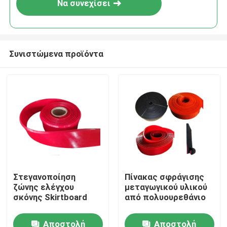
Να συνεχίσει
Συνιστώμενα προϊόντα
Αρχική Σελίδα
Στεγανοποίηση
Πίνακας σφράγισης
ζώνης ελέγχου
μεταγωγικού υλικού
Προϊόντα
σκόνης Skirtboard
από πολυουρεθάνιο
Αποστολή
Αποστολή
Βίντεο