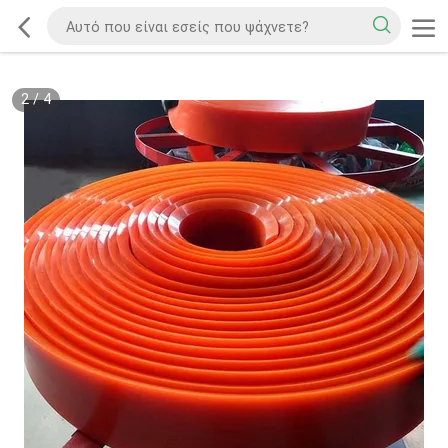
2
/
4