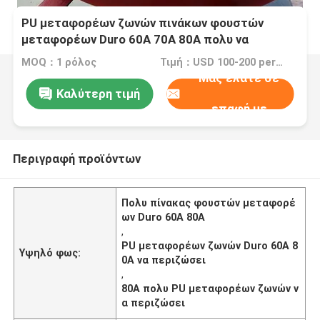
PU μεταφορέων ζωνών πινάκων φουστών
μεταφορέων Duro 60A 70A 80A πολυ να
περιζώσει
MOQ：1 ρόλος
Τιμή：USD 100-200 per roll
Μας ελάτε σε
Καλύτερη τιμή
επαφή με
Περιγραφή προϊόντων
Πολυ πίνακας φουστών μεταφορέ
ων Duro 60A 80A
,
PU μεταφορέων ζωνών Duro 60A 8
Υψηλό φως:
0A να περιζώσει
,
80A πολυ PU μεταφορέων ζωνών ν
α περιζώσει