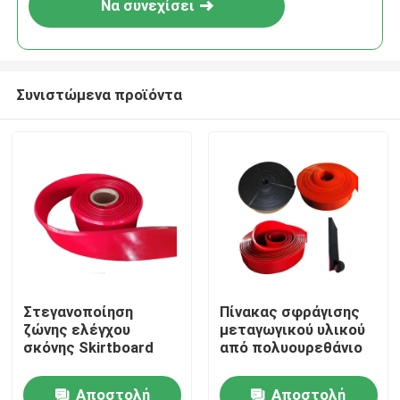
Να συνεχίσει
Συνιστώμενα προϊόντα
Αρχική Σελίδα
Στεγανοποίηση
Πίνακας σφράγισης
ζώνης ελέγχου
μεταγωγικού υλικού
Προϊόντα
σκόνης Skirtboard
από πολυουρεθάνιο
Αποστολή
Αποστολή
Βίντεο