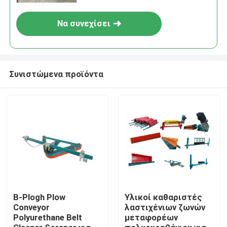
Να συνεχίσει
Συνιστώμενα προϊόντα
Αρχική Σελίδα
Προϊόντα
Β-Plogh Plow
Υλικοί καθαριστές
Conveyor
λαστιχένιων ζωνών
Polyurethane Belt
μεταφορέων
Βίντεο