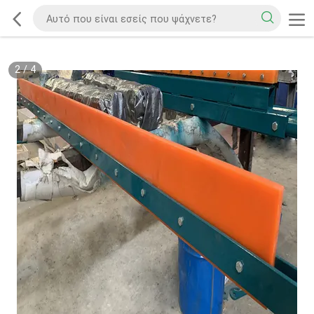
2
/
4