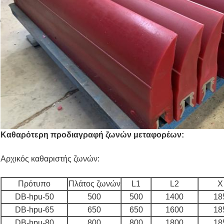
Καθαρότερη προδιαγραφή ζωνών μεταφορέων:
Αρχικός καθαριστής ζωνών:
Πρότυπο
Πλάτος ζωνών
L1
L2
Χ
DB-hpu-50
500
500
1400
18
DB-hpu-65
650
650
1600
18
DB-hpu-80
800
800
1800
18