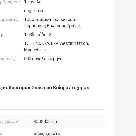
ελίας min:
1 σύνολο
negotiable
ομέρειες:
Τυποποιημένη συσκευασία
παράδοσης θάλασσας ή αέρα.
ης:
1 εβδομάδα -2
T/T, L/C, D/A, D/P, Western Union,
MoneyGram
σφοράς:
500 σύνολο το μήνα
 καθαρισμού Σκάφαρα Καλή αντοχή σε
ος ζωνών:
4502400mm
α:
όπως ζητάτε