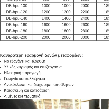
DB-hpu-100
1000
1000
2000
18
DB-hpu-120
1200
1200
2200
18
DB-hpu-140
1400
1400
2400
18
DB-hpu-160
1600
1600
2600
18
DB-hpu-180
1800
1800
2800
18
DB-hpu-200
2000
2000
3000
18
Καθαρότερη εφαρμογή ζωνών μεταφορέων:
Να εξαγάγει και εξόρυξη
Υλικός χειρισμός και επεξεργασία
Ηλεκτρική παραγωγή
Γεωργία και καλλιέργεια
Ανακύκλωση και διαχείρηση αποβλήτων
Κατασκευή και κατεδάφιση
Λιμένες και τερματικά