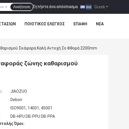
Ζητήστε ένα απόσπασμα
|
Greek
Αναζήτηση
ΣΤΑΣΊΩΝ
ΠΟΙΟΤΙΚΌΣ ΈΛΕΓΧΟΣ
ΕΠΑΦΉ
ΝΈΑ
θαρισμού Σκάφαρα Καλή Αντοχή Σε Φθορά 2200mm
αφοράς ζώνης καθαρισμού
ς:
JIAOZUO
Debon
ISO9001, 14001, 45001
:
DB-HPU DB-PPU DB-PPA
τολής Όροι: