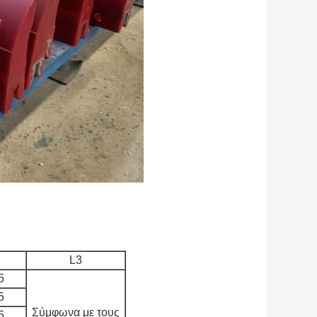
L3
5
5
Σύμφωνα με τους
5