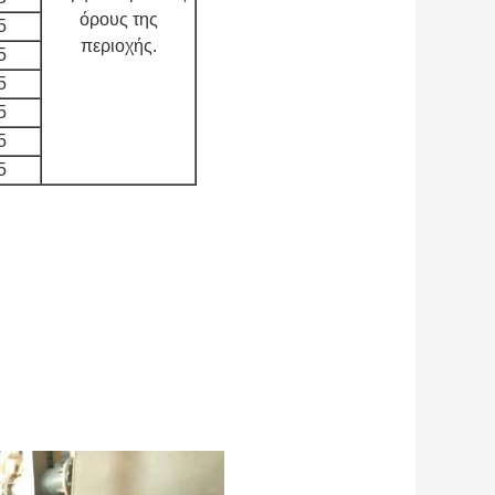
όρους της
5
περιοχής.
5
5
5
5
5