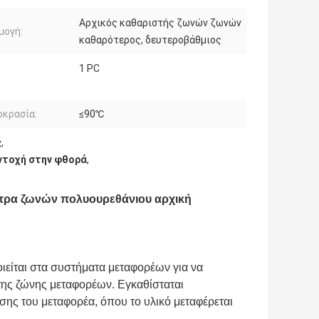
Αρχικός καθαριστής ζωνών ζωνών
μογή:
καθαρότερος, δευτεροβάθμιος
1 PC
οκρασία:
≤90℃
ς
,
ντοχή στην φθορά
,
στρα ζωνών πολυουρεθάνιου αρχική
ιείται στα συστήματα μεταφορέων για να
α της ζώνης μεταφορέων. Εγκαθίσταται
σης του μεταφορέα, όπου το υλικό μεταφέρεται