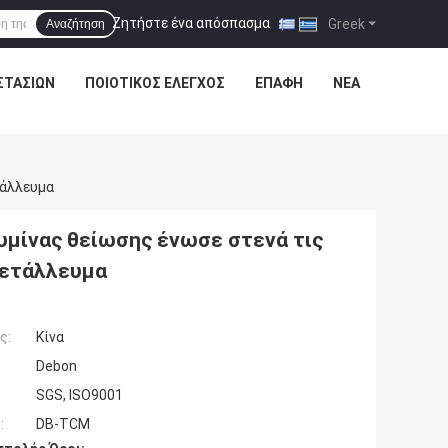
Ζητήστε ένα απόσπασμα
|
Greek
Αναζήτηση
ΣΤΑΣΊΩΝ
ΠΟΙΟΤΙΚΌΣ ΈΛΕΓΧΟΣ
ΕΠΑΦΉ
ΝΈΑ
τάλλευμα
υμίνας θείωσης ένωσε στενά τις
μετάλλευμα
ς:
Κίνα
Debon
SGS, ISO9001
:
DB-TCM