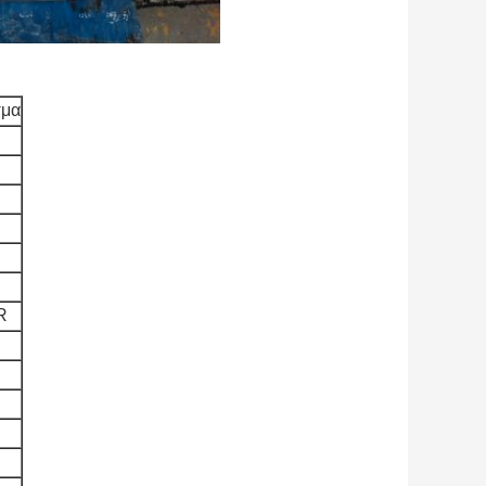
σμα
R