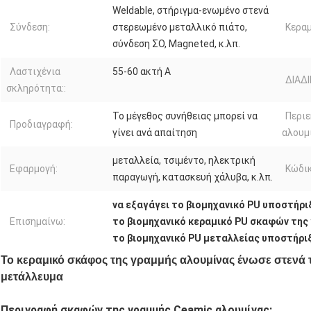
Weldable, στήριγμα-ενωμένο στενά
Σύνδεση:
στερεωμένο μεταλλικό πιάτο,
Κεραμ
σύνδεση ΣΟ, Magneted, κ.λπ.
Λαστιχένια
55-60 ακτή Α
ΔΙΑΔΙ
σκληρότητα::
Το μέγεθος συνήθειας μπορεί να
Περιε
Προδιαγραφή:
γίνει ανά απαίτηση
αλουμί
μεταλλεία, τσιμέντο, ηλεκτρική
Εφαρμογή:
Κώδικ
παραγωγή, κατασκευή χάλυβα, κ.λπ.
να εξαγάγει το βιομηχανικό PU υποστήρι
Επισημαίνω:
το βιομηχανικό κεραμικό PU σκαφών της
το βιομηχανικό PU μεταλλείας υποστήρι
Το κεραμικό σκάφος της γραμμής αλουμίνας ένωσε στενά τ
μετάλλευμα
Περιγραφή σκαφών της γραμμής Ceamic αλουμίνας: