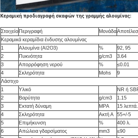
Κεραμική προδιαγραφή σκαφών της γραμμής αλουμίνας:
Στοιχείο
Περιγραφή
Μονάδα
Αποτέλε
Κεραμικά κεραμίδια ένδυσης αλουμίνας
1
Αλουμίνα (Al2O3)
%
92, 95
2
Πυκνότητα
g/cm3
3.64
3
Απορρόφηση νερού
%
≤0.01
4
Σκληρότητα
Mohs
9
Λάστιχο
1
Υλικό
NR ή SB
2
Βαρύτητα
g/cm3
1.15
3
Εκτατή δύναμη
MPA
15 λεπτά.
4
Σκληρότητα
Ακτή Α
55+/-5
5
Επιμήκυνση
%
400 λ.
6
Απώλεια γδαρσίματος
mm3
≤90