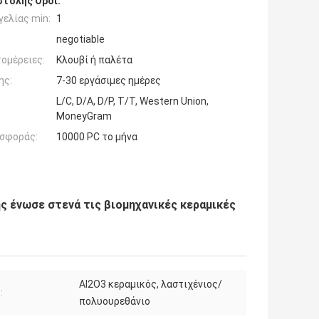
τολής Όροι:
ελίας min:
1
negotiable
ομέρειες:
Κλουβί ή παλέτα
ης:
7-30 εργάσιμες ημέρες
L/C, D/A, D/P, T/T, Western Union,
MoneyGram
σφοράς:
10000 PC το μήνα
ς ένωσε στενά τις βιομηχανικές κεραμικές
AI2O3 κεραμικός, λαστιχένιος/
:
πολυουρεθάνιο