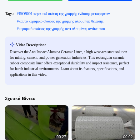
Tags:
#
ISO9001 κεραμικά σκάφη της γραμμής ένδυσης μεταφορέων
#
καυτό κεραμικό σκάφος της γραμμής αλουμίνας θείωσης
#
κεραμικό σκάφος της γραμμής αντι αλουμίνας αντίκτυπου
Video Description:
Discover the Anti Impact Alumina Ceramic Liner, a high wear-resistant solution
for mining, cement, and power generation industries. This rectangular ceramic
rubber composite liner offers exceptional durability and impact resistance, perfect
for harsh industrial environments. Learn about its features, specifications, and
applications in this video.
Σχετικά Βίντεο
00:27
00:02