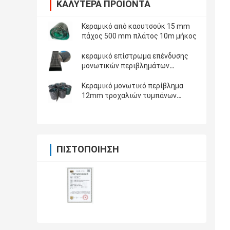
ΚΑΛΎΤΕΡΑ ΠΡΟΪΌΝΤΑ
Κεραμικό από καουτσούκ 15 mm
πάχος 500 mm πλάτος 10m μήκος
κεραμικό επίστρωμα επένδυσης
μονωτικών περιβλημάτων
τροχαλιών διαμαντιών τυμπάνων
μεταφορέων πάχους 12mm
Κεραμικό μονωτικό περίβλημα
12mm τροχαλιών τυμπάνων
μεταφορέων 15mm παχύ 10m
μακρύ λαστιχένιο κεραμικό
μονωτικό περίβλημα τροχαλιών
ΠΙΣΤΟΠΟΊΗΣΗ