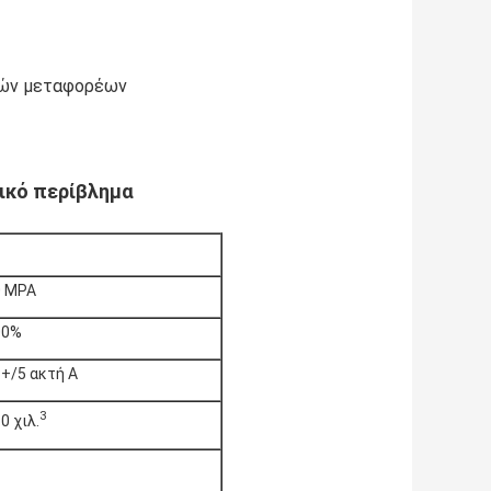
ιών μεταφορέων
τικό περίβλημα
0 MPA
00%
+/5 ακτή Α
3
0 χιλ.