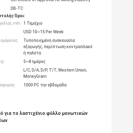
:
DB-TC
τολής Όροι:
ελίας min:
1 Τεμάχιο
USD 10~15 Per Week
ομέρειες:
Τυποποιημένη συσκευασία
εξαγωγής, περίπτωση κοντραπλακέ
ή παλέτα
ης:
5~8 ημέρες
L/C, D/A, D/P, T/T, Western Union,
MoneyGram
σφοράς:
1000 PC την εβδομάδα
ό για το λαστιχένιο φύλλο μονωτικών
έων