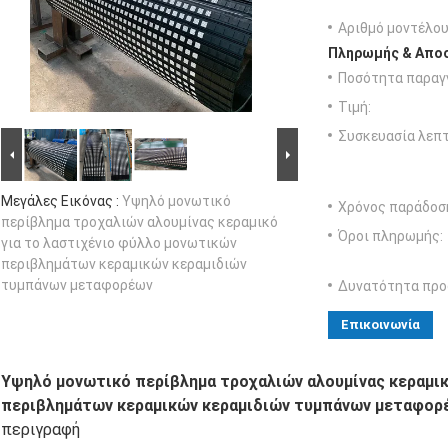
Αριθμό μοντέλου
Πληρωμής & Αποσ
Ποσότητα παραγγ
Τιμή:
Συσκευασία λεπτ
Μεγάλες Εικόνας :
Υψηλό μονωτικό
Χρόνος παράδοσ
περίβλημα τροχαλιών αλουμίνας κεραμικό
Όροι πληρωμής:
για το λαστιχένιο φύλλο μονωτικών
περιβλημάτων κεραμικών κεραμιδιών
τυμπάνων μεταφορέων
Δυνατότητα προ
Επικοινωνία
Υψηλό μονωτικό περίβλημα τροχαλιών αλουμίνας κεραμικ
περιβλημάτων κεραμικών κεραμιδιών τυμπάνων μεταφορ
περιγραφή