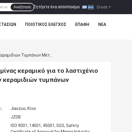
Ζητήστε ένα απόσπασμα
|
Greek
Αναζήτηση
ΣΤΑΣΊΩΝ
ΠΟΙΟΤΙΚΌΣ ΈΛΕΓΧΟΣ
ΕΠΑΦΉ
ΝΈΑ
Υψηλό Μονωτικό Περίβλημα Τροχαλιών Αλουμίνας Κεραμικό Για Το Λαστιχένιο Φύλλο Μονωτικών Περιβλημάτων Κεραμικών Κεραμιδιών Τυμπάνων Μεταφορέων
ίνας κεραμικό για το λαστιχένιο
 κεραμιδιών τυμπάνων
ς:
Jiaozuo, Κίνα
JZDB
ISO 9001, 14001, 45001, SGS, Safety
Certificate of Approval for Mining Industry