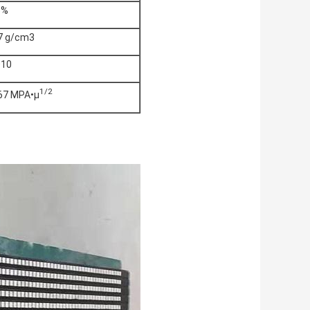
5%
7 g/cm3
010
1/2
67 MPA•μ