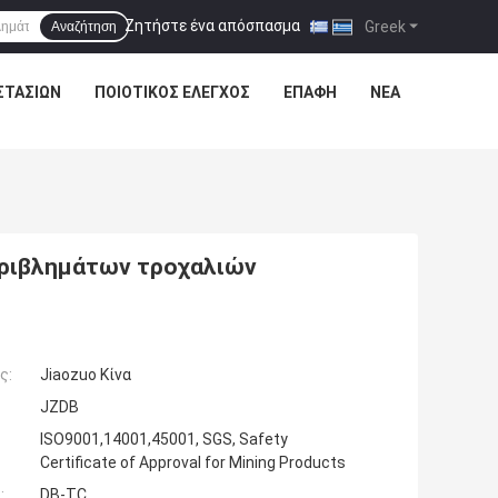
Ζητήστε ένα απόσπασμα
|
Greek
Αναζήτηση
ΣΤΑΣΊΩΝ
ΠΟΙΟΤΙΚΌΣ ΈΛΕΓΧΟΣ
ΕΠΑΦΉ
ΝΈΑ
εριβλημάτων τροχαλιών
ς:
Jiaozuo Κίνα
JZDB
ISO9001,14001,45001, SGS, Safety
Certificate of Approval for Mining Products
:
DB-TC