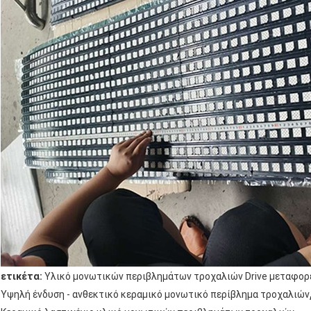
ετικέτα:
Υλικό μονωτικών περιβλημάτων τροχαλιών Drive μεταφο
Υψηλή ένδυση - ανθεκτικό κεραμικό μονωτικό περίβλημα τροχαλιών