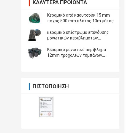
ΚΑΛΎΤΕΡΑ ΠΡΟΪΌΝΤΑ
Κεραμικό από καουτσούκ 15 mm
πάχος 500 mm πλάτος 10m μήκος
κεραμικό επίστρωμα επένδυσης
μονωτικών περιβλημάτων
τροχαλιών διαμαντιών τυμπάνων
μεταφορέων πάχους 12mm
Κεραμικό μονωτικό περίβλημα
12mm τροχαλιών τυμπάνων
μεταφορέων 15mm παχύ 10m
μακρύ λαστιχένιο κεραμικό
μονωτικό περίβλημα τροχαλιών
ΠΙΣΤΟΠΟΊΗΣΗ