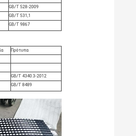
GB/T 528-2009
GB/T 531,1
GB/T 9867
ία
Πρότυπα
GB/T 4340.3-2012
GB/T 8489