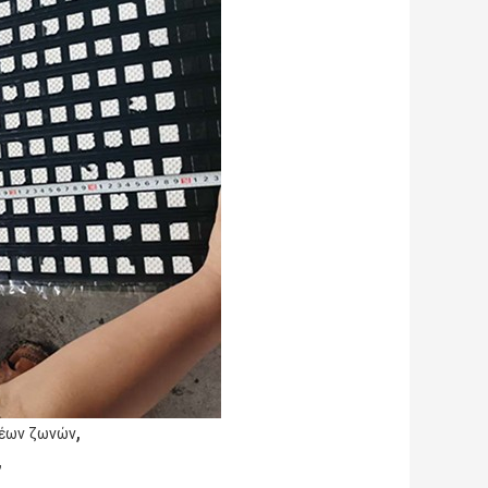
,
ρέων ζωνών
,