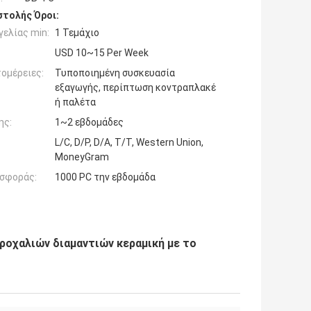
τολής Όροι:
ελίας min:
1 Τεμάχιο
USD 10~15 Per Week
ομέρειες:
Τυποποιημένη συσκευασία
εξαγωγής, περίπτωση κοντραπλακέ
ή παλέτα
ης:
1~2 εβδομάδες
L/C, D/P, D/A, T/T, Western Union,
MoneyGram
σφοράς:
1000 PC την εβδομάδα
οχαλιών διαμαντιών κεραμική με το