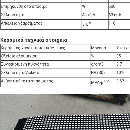
Επιμήκυνση στο σπάσιμο
%
600
Σκληρότητα
Ακτή Α
63+/-5
Απώλεια γδαρσίματος
110
3
χιλ.
Κεραμικά τεχνικά στοιχεία
Κεραμικές χαρακτηριστικές τιμές
Μονάδα
Στοιχε
Οξείδιο αλουμινίου
%
95
Συγκεκριμένη πυκνότητα
g/cm3
3.7
Σκληρότητα Vickers
HV (30)
1010
Ανθεκτικότητα σπασίματος
3.67
1/2
MPA•μ