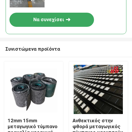
Να συνεχίσει
Συνιστώμενα προϊόντα
Αρχική Σελίδα
Προϊόντα
12mm 15mm
Ανθεκτικός στην
μεταγωγικό τύμπανο
φθορά μεταγωγικός
Βίντεο