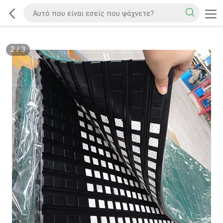
2
/
3