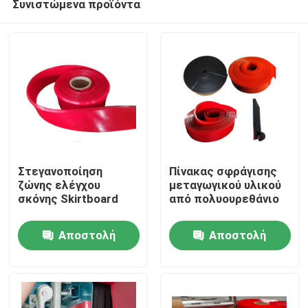
Συνιστώμενα προϊόντα
Στεγανοποίηση
Πίνακας σφράγισης
ζώνης ελέγχου
μεταγωγικού υλικού
σκόνης Skirtboard
από πολυουρεθάνιο
Αρχική Σελίδα
Αποστολή
Αποστολή
Προϊόντα
ερώτησης
ερώτησης
Βίντεο