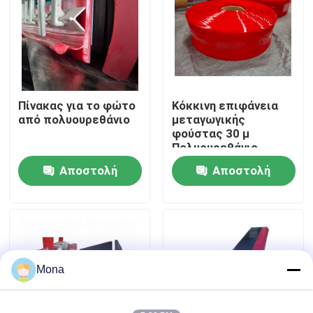
Σχετικά με εμάς
Γύρος εργοστασίων
Πίνακας για το φώτο
Κόκκινη επιφάνεια
από πολυουρεθάνιο
μεταγωγικής
Ποιοτικός έλεγχος
φούστας 30 μ
Πολυουρεθάνιο
φούστος μακρά
Αποστολή
Αποστολή
επαφή
διάρκεια ζωής
ερώτησης
ερώτησης
Νέα
Κεραμικό σκάφος της γραμμής ένδυσης
Mona
Κεραμικό σκάφος της γραμμής αλουμίνας