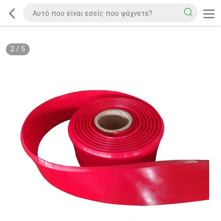
2
/
5