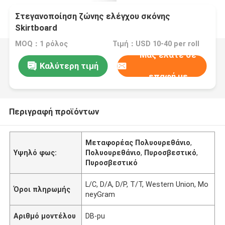
Στεγανοποίηση ζώνης ελέγχου σκόνης
Skirtboard
MOQ：1 ρόλος
Τιμή：USD 10-40 per roll
Μας ελάτε σε
Καλύτερη τιμή
επαφή με
Περιγραφή προϊόντων
Μεταφορέας Πολυουρεθάνιο
,
Υψηλό φως:
Πολυουρεθάνιο
,
Πυροσβεστικό
,
Πυροσβεστικό
L/C, D/A, D/P, T/T, Western Union, Mo
Όροι πληρωμής
neyGram
Αριθμό μοντέλου
DB-pu