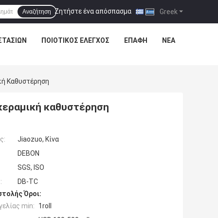
Ζητήστε ένα απόσπασμα
|
Greek
Αναζήτηση
ΣΤΑΣΊΩΝ
ΠΟΙΟΤΙΚΌΣ ΈΛΕΓΧΟΣ
ΕΠΑΦΉ
ΝΈΑ
κή Καθυστέρηση
κεραμική καθυστέρηση
ς:
Jiaozuo, Κίνα
DEBON
SGS, ISO
:
DB-TC
τολής Όροι:
ελίας min:
1roll