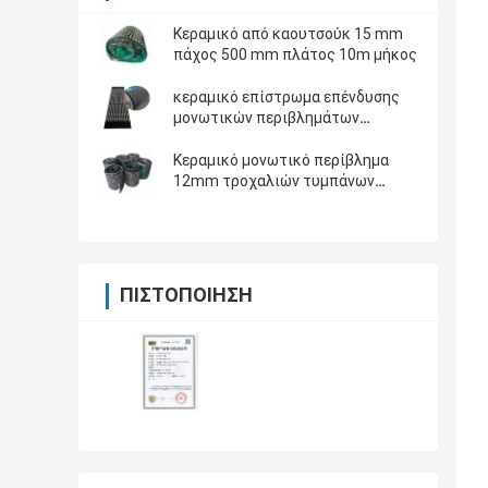
Κεραμικό από καουτσούκ 15 mm
πάχος 500 mm πλάτος 10m μήκος
κεραμικό επίστρωμα επένδυσης
μονωτικών περιβλημάτων
τροχαλιών διαμαντιών τυμπάνων
μεταφορέων πάχους 12mm
Κεραμικό μονωτικό περίβλημα
12mm τροχαλιών τυμπάνων
μεταφορέων 15mm παχύ 10m
μακρύ λαστιχένιο κεραμικό
μονωτικό περίβλημα τροχαλιών
ΠΙΣΤΟΠΟΊΗΣΗ