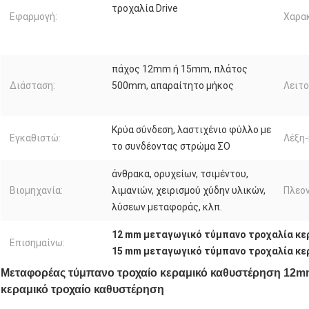
τροχαλία Drive
Εφαρμογή:
Χαρακ
πάχος 12mm ή 15mm, πλάτος
Διάσταση:
500mm, απαραίτητο μήκος
Λειτο
Κρύα σύνδεση, λαστιχένιο φύλλο με
Εγκαθιστώ:
Λέξη-
το συνδέοντας στρώμα ΣΟ
άνθρακα, ορυχείων, τσιμέντου,
Βιομηχανία:
λιμανιών, χειρισμού χύδην υλικών,
Πλεο
λύσεων μεταφοράς, κλπ.
12 mm μεταγωγικό τύμπανο τροχαλία κε
Επισημαίνω:
15 mm μεταγωγικό τύμπανο τροχαλία κε
Μεταφορέας τύμπανο τροχαίο κεραμικό καθυστέρηση 12
κεραμικό τροχαίο καθυστέρηση