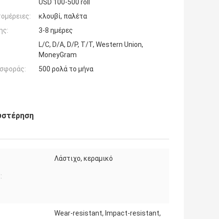
USD 100-500 roll
ομέρειες:
κλουβί, παλέτα
ης:
3-8 ημέρες
L/C, D/A, D/P, T/T, Western Union,
MoneyGram
σφοράς:
500 ρολά το μήνα
υστέρηση
Λάστιχο, κεραμικό
:
Wear-resistant, Impact-resistant,