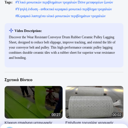
Tags:
#
Υλικό μονωτικών περιβλημάτων τροχαλιών Drive μεταφορέων ζωνών
#
Υψηλή ένδυση - ανθεκτικό κεραμικό μονωτικό περίβλημα τροχαλιών
#
Κεραμικό λαστιχένιο υλικό μονωτικών περιβλημάτων τροχαλιών
Video Description:
Discover the Wear Resistant Conveyor Drum Rubber Ceramic Pulley Lagging
Sheet, designed to reduce belt slippage, improve tracking, and extend the life of
your conveyor belt and pulley. This high-performance ceramic pulley lagging
combines durable ceramic tiles with a rubber sheet for superior wear resistance
and bonding.
Σχετικά Βίντεο
00:27
00:02
Κόκκινη επιφάνεια μεταγωγικής
Επένδυση τροχαλίας κεραμικής