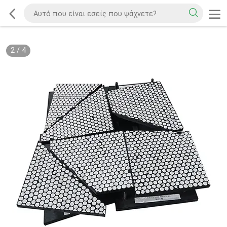
2
/
4