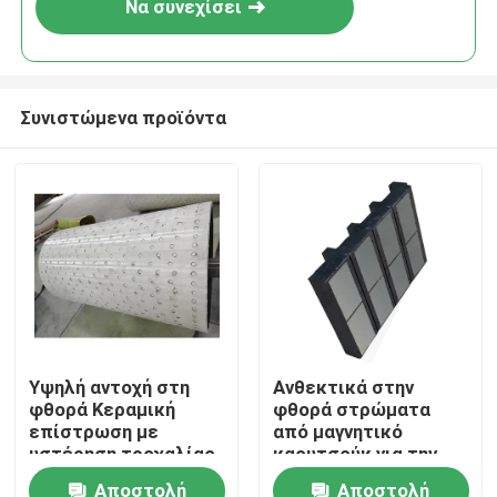
Να συνεχίσει
Συνιστώμενα προϊόντα
Αρχική Σελίδα
Υψηλή αντοχή στη
Ανθεκτικά στην
φθορά Κεραμική
φθορά στρώματα
Προϊόντα
επίστρωση με
από μαγνητικό
υστέρηση τροχαλίας
καουτσούκ για την
απευθείας σύνδεσης
επεξεργασία
Αποστολή
Αποστολή
Βίντεο