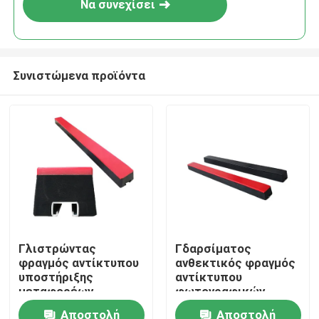
Να συνεχίσει
Συνιστώμενα προϊόντα
Αρχική Σελίδα
Γλιστρώντας
Γδαρσίματος
φραγμός αντίκτυπου
ανθεκτικός φραγμός
Προϊόντα
υποστήριξης
αντίκτυπου
μεταφορέων
φωτογραφικών
φραγμών αντίκτυπου
διαφανειών uhmw-PE
Αποστολή
Αποστολή
Βίντεο