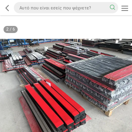
2
/
6