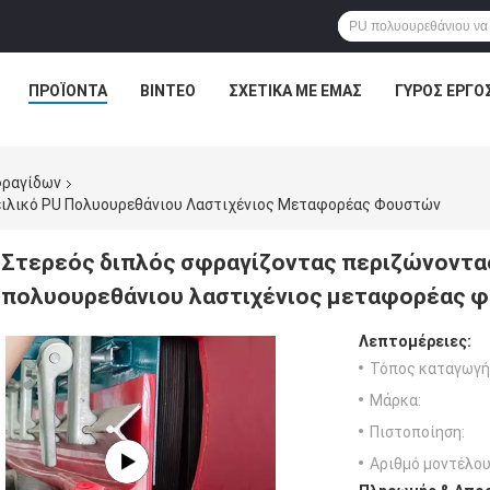
ΠΡΟΪΌΝΤΑ
ΒΊΝΤΕΟ
ΣΧΕΤΙΚΆ ΜΕ ΕΜΆΣ
ΓΎΡΟΣ ΕΡΓΟ
φραγίδων
ειλικό PU Πολυουρεθάνιου Λαστιχένιος Μεταφορέας Φουστών
Στερεός διπλός σφραγίζοντας περιζώνοντας
πολυουρεθάνιου λαστιχένιος μεταφορέας 
Λεπτομέρειες:
Τόπος καταγωγή
Μάρκα:
Πιστοποίηση:
Αριθμό μοντέλου