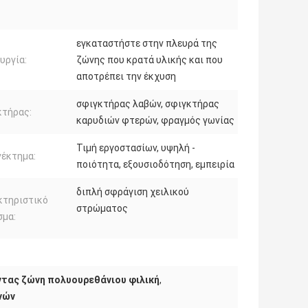
εγκαταστήστε στην πλευρά της
υργία:
ζώνης που κρατά υλικής και που
αποτρέπει την έκχυση
σφιγκτήρας λαβών, σφιγκτήρας
κτήρας:
καρυδιών φτερών, φραγμός γωνίας
Τιμή εργοστασίων, υψηλή -
νέκτημα:
ποιότητα, εξουσιοδότηση, εμπειρία
διπλή σφράγιση χειλικού
κτηριστικό
στρώματος
σμα:
τας ζώνη πολυουρεθάνιου φιλική
,
νών