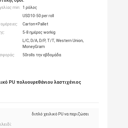
τολής Όροι:
ελίας min:
1 ρόλος
USD10-50 per roll
ομέρειες:
Carton+Pallet
ης:
5-8 ημέρες workig
L/C, D/A, D/P, T/T, Western Union,
MoneyGram
σφοράς:
50rolls την εβδομάδα
λικό PU πολυουρεθάνιου λαστιχένιος
διπλό χειλικό PU να περιζώσει
κλειδί: