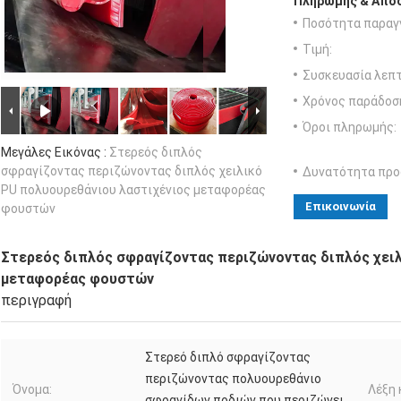
Πληρωμής & Αποσ
Ποσότητα παραγγ
Τιμή:
Συσκευασία λεπτ
Χρόνος παράδοσ
Όροι πληρωμής:
Μεγάλες Εικόνας :
Στερεός διπλός
σφραγίζοντας περιζώνοντας διπλός χειλικό
Δυνατότητα προ
PU πολυουρεθάνιου λαστιχένιος μεταφορέας
Επικοινωνία
φουστών
Στερεός διπλός σφραγίζοντας περιζώνοντας διπλός χει
μεταφορέας φουστών
περιγραφή
Στερεό διπλό σφραγίζοντας
περιζώνοντας πολυουρεθάνιο
Όνομα:
Λέξη 
σφραγίδων ποδιών που περιζώνει