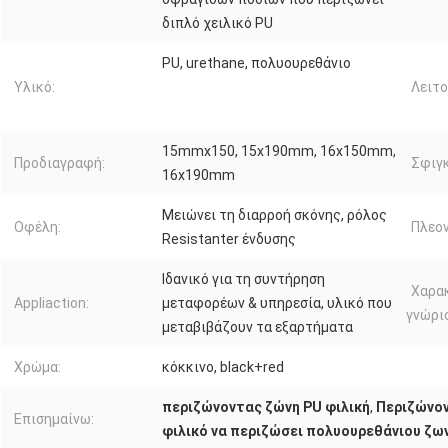
διπλό χειλικό PU
PU, urethane, πολυουρεθάνιο
Υλικό:
Λειτο
15mmx150, 15x190mm, 16x150mm,
Προδιαγραφή:
Σφιγ
16x190mm
Μειώνει τη διαρροή σκόνης, ρόλος
Οφέλη:
Πλεο
Resistanter ένδυσης
Ιδανικό για τη συντήρηση
Χαρα
Appliaction:
μεταφορέων & υπηρεσία, υλικό που
γνώρι
μεταβιβάζουν τα εξαρτήματα
Χρώμα:
κόκκινο, black+red
περιζώνοντας ζώνη PU φιλική
,
Περιζώνον
Επισημαίνω:
φιλικό να περιζώσει πολυουρεθάνιου ζω