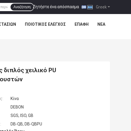
Ζητήστε ένα απόσπασμα
|
Greek
Αναζήτηση
ΣΤΑΣΊΩΝ
ΠΟΙΟΤΙΚΌΣ ΈΛΕΓΧΟΣ
ΕΠΑΦΉ
ΝΈΑ
 διπλός χειλικό PU
φουστών
ς:
Κίνα
DEBON
SGS, ISO, GB
:
DB-QB, DB-QBPU