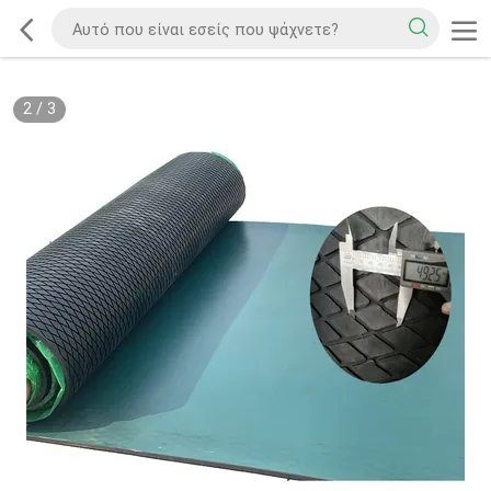
2
/
3