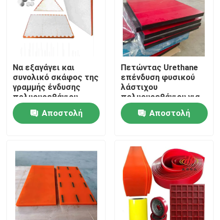
Να εξαγάγει και
Πετώντας Urethane
συνολικό σκάφος της
επένδυση φυσικού
γραμμής ένδυσης
λάστιχου
πολυουρεθάνιου
πολυουρεθάνιου για
προϊόντων
την υδατόπτωση
Αποστολή
Αποστολή
πολυουρεθάνιου
μεταφορέων
κεραμικό
ερώτησης
ερώτησης
Αρχική Σελίδα
Προϊόντα
Βίντεο