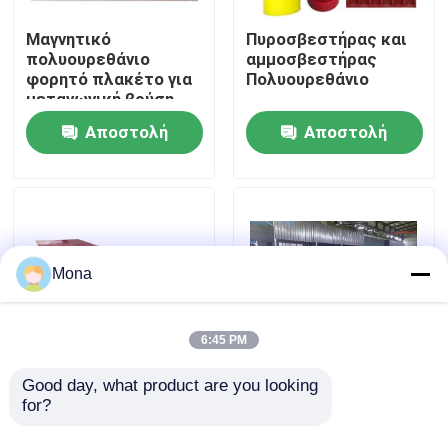
Μαγνητικό
Πυροσβεστήρας και
Σχετικά με εμάς
πολυουρεθάνιο
αμμοσβεστήρας
φορητό πλακέτο για
Πολυουρεθάνιο
μεταγωγική βρύση,
θόλωμα
Γύρος εργοστασίων
Αποστολή
Αποστολή
ερώτησης
ερώτησης
Ποιοτικός έλεγχος
επαφή
Mona
Νέα
6:45 PM
Κεραμικό σκάφος της γραμμής ένδυσης
Good day, what product are you looking 
Ένδυση - ανθεκτική
Πίνακας φουστών
for?
χυτή κάλυψη
μεταφορέων
πολυουρεθάνιου
πολυουρεθάνιου Duro
Κεραμικό σκάφος της γραμμής αλουμίνας