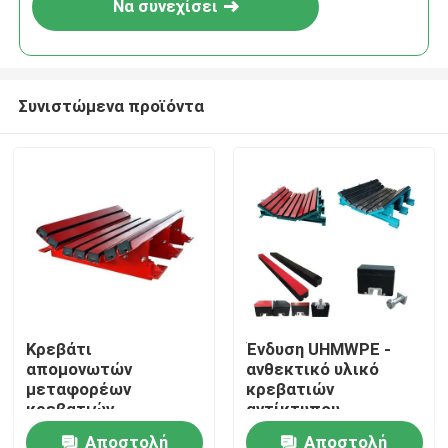
Να συνεχίσει
Συνιστώμενα προϊόντα
Αρχική Σελίδα
Κρεβάτι
Ένδυση UHMWPE -
απομονωτών
ανθεκτικό υλικό
Προϊόντα
μεταφορέων
κρεβατιών
κρεβατιών
αντίκτυπου
αντίκτυπου
μεταφορέων που
Αποστολή
Αποστολή
Βίντεο