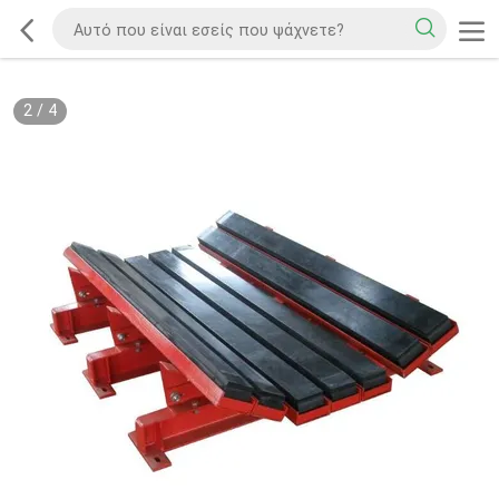
2
/
4