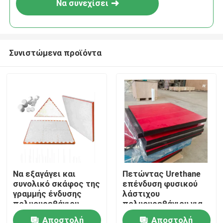
Να συνεχίσει
Συνιστώμενα προϊόντα
Αρχική Σελίδα
Να εξαγάγει και
Πετώντας Urethane
συνολικό σκάφος της
επένδυση φυσικού
Προϊόντα
γραμμής ένδυσης
λάστιχου
πολυουρεθάνιου
πολυουρεθάνιου για
προϊόντων
την υδατόπτωση
Αποστολή
Αποστολή
Βίντεο