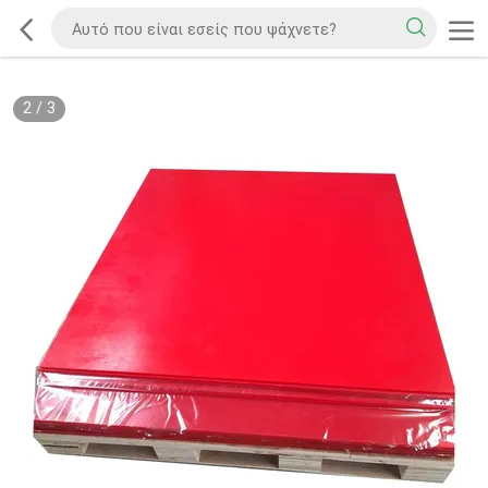
2
/
3