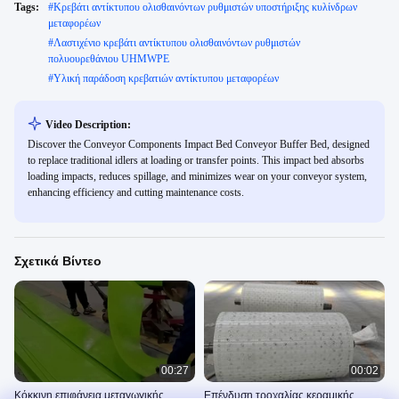
Tags:
#
Κρεβάτι αντίκτυπου ολισθαινόντων ρυθμιστών υποστήριξης κυλίνδρων
μεταφορέων
#
Λαστιχένιο κρεβάτι αντίκτυπου ολισθαινόντων ρυθμιστών
πολυουρεθάνιου UHMWPE
#
Υλική παράδοση κρεβατιών αντίκτυπου μεταφορέων
Video Description:
Discover the Conveyor Components Impact Bed Conveyor Buffer Bed, designed
to replace traditional idlers at loading or transfer points. This impact bed absorbs
loading impacts, reduces spillage, and minimizes wear on your conveyor system,
enhancing efficiency and cutting maintenance costs.
Σχετικά Βίντεο
00:27
00:02
Κόκκινη επιφάνεια μεταγωγικής
Επένδυση τροχαλίας κεραμικής