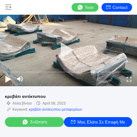
Τσάτ
Contact
κρεβάτι αντίκτυπου
Άλλα βίντεο
April 08, 2023
Keyword:
κρεβάτι αντίκτυπου μεταφορέων
Συζήτηση
Μας Ελάτε Σε Επαφή Με